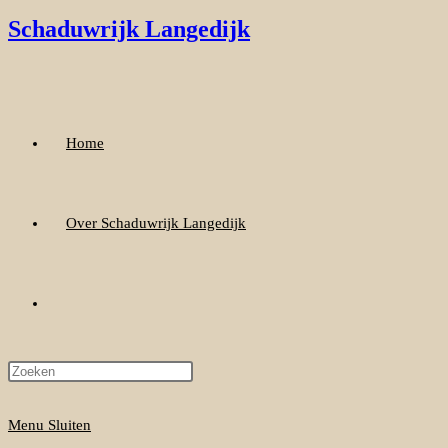
Ga
Schaduwrijk Langedijk
naar
inhoud
Home
Over Schaduwrijk Langedijk
Toggle
website
Menu
Sluiten